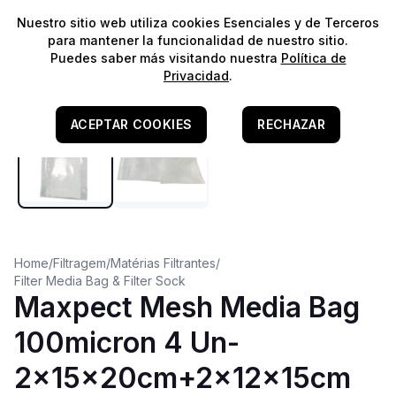
⭐️
¡Envíos gratis para pedidos superiores a 60€!*
⭐️
Nuestro sitio web utiliza cookies Esenciales y de Terceros
para mantener la funcionalidad de nuestro sitio.
Puedes saber más visitando nuestra
Política de
Privacidad
.
ACEPTAR COOKIES
RECHAZAR
Home
/
Filtragem
/
Matérias Filtrantes
/
Filter Media Bag & Filter Sock
Maxpect Mesh Media Bag
100micron 4 Un-
2x15x20cm+2x12x15cm