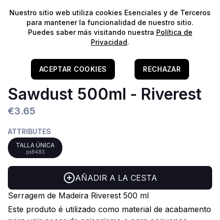
⭐️
¡Envíos gratis para pedidos superiores a 60€!*
⭐️
Nuestro sitio web utiliza cookies Esenciales y de Terceros
é uma
para mantener la funcionalidad de nuestro sitio.
serragem
Puedes saber más visitando nuestra
Política de
de madeira
Privacidad
.
amarela
Home
/
Aquascaping
/
Colas E Adesivos
utilizada
Serragem De Madeira-
ACEPTAR COOKIES
RECHAZAR
para o
Serragem
acabamento
Sawdust 500ml - Riverest
de
estético da
A
Madeira
€3.65
massa de
Riverest
secagem
500 ml
ATTRIBUTES
rápida
TALLA ÚNICA
Riverest e
ps8483
para a
adesão da
AÑADIR A LA CESTA
cola líquida
Riverest.
Serragem de Madeira Riverest 500 ml
Este produto é utilizado como material de acabamento