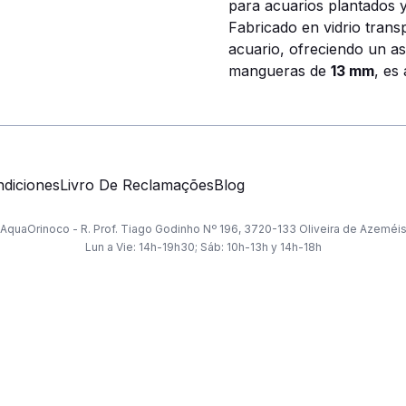
para acuarios plantados 
Fabricado en vidrio trans
acuario, ofreciendo un as
mangueras de
13 mm
, es
diciones
Livro De Reclamações
Blog
AquaOrinoco - R. Prof. Tiago Godinho Nº 196, 3720-133 Oliveira de Azeméi
Lun a Vie: 14h-19h30; Sáb: 10h-13h y 14h-18h