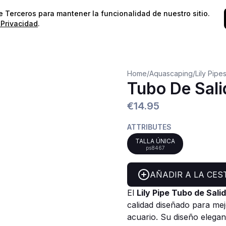
⭐️
¡Envíos gratis para pedidos superiores a 60€!*
⭐️
de Terceros para mantener la funcionalidad de nuestro sitio.
 Privacidad
.
Home
/
Aquascaping
/
Lily Pipe
Tubo De Sali
€14.95
ATTRIBUTES
TALLA ÚNICA
ps8467
AÑADIR A LA CES
El
Lily Pipe Tubo de Sali
calidad diseñado para mejo
acuario. Su diseño elegan