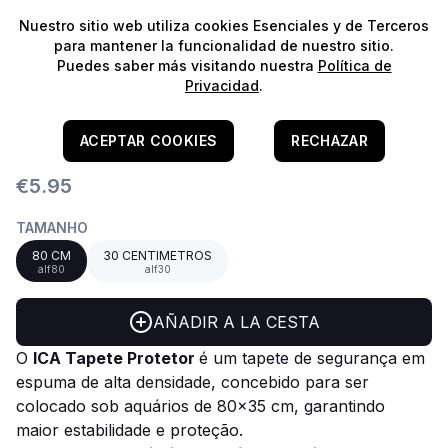
⭐️
¡Envíos gratis para pedidos superiores a 60€!*
⭐️
Nuestro sitio web utiliza cookies Esenciales y de Terceros
para mantener la funcionalidad de nuestro sitio.
Puedes saber más visitando nuestra
Política de
Privacidad
.
Home
/
Aquários
/
Bases P/ Aquários
Alfombrilla Protectora ICA
ACEPTAR COOKIES
RECHAZAR
€5.95
TAMANHO
80 CM
30 CENTIMETROS
alf80
alf30
AÑADIR A LA CESTA
O
ICA Tapete Protetor
é um tapete de segurança em
espuma de alta densidade, concebido para ser
colocado sob aquários de 80x35 cm, garantindo
maior estabilidade e proteção.