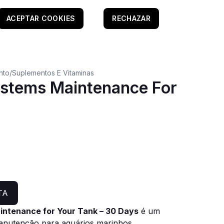
ACEPTAR COOKIES
RECHAZAR
nto
/
Suplementos E Vitaminas
stems Maintenance For
TA
ntenance for Your Tank – 30 Days
é um
nutenção para aquários marinhos,