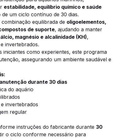
ir
estabilidade, equilíbrio químico e saúde
 de um ciclo contínuo de 30 dias.
a combinação equilibrada de
oligoelementos,
 compostos de suporte
, ajudando a manter
álcio, magnésio e alcalinidade (KH)
,
e invertebrados.
as iniciantes como experientes, este programa
anutenção, assegurando um ambiente saudável e
is:
anutenção durante 30 dias
ica do aquário
librados
e invertebrados
gem regular
nforme instruções do fabricante durante
30
tir o ciclo conforme necessário para