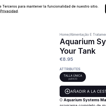
⭐️
¡Envíos gratis para pedidos superiores a 60€!*
⭐️
de Terceros para mantener la funcionalidad de nuestro sitio.
 Privacidad
.
Home
/
Alimentação E Tratame
Aquarium Sy
Your Tank
€8.95
ATTRIBUTES
TALLA ÚNICA
ps8430
AÑADIR A LA CES
O
Aquarium Systems
Mai
programa completo de ma