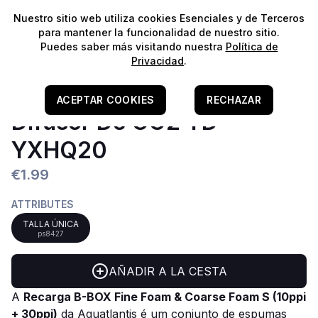
⭐️
¡Envíos gratis para pedidos superiores a 60€!*
⭐️
Nuestro sitio web utiliza cookies Esenciales y de Terceros
para mantener la funcionalidad de nuestro sitio.
Puedes saber más visitando nuestra
Política de
Privacidad
.
Home
/
Filtragem
/
Matérias Filtrantes
/
ACEPTAR COOKIES
RECHAZAR
Cartuchos & Conjuntos Filtrantes
Difusor De CO2 YD-
YXHQ20
€1.99
ATTRIBUTES
TALLA ÚNICA
ps8427
AÑADIR A LA CESTA
A
Recarga B-BOX Fine Foam & Coarse Foam S (10ppi
+ 30ppi)
da
Aquatlantis
é um conjunto de espumas