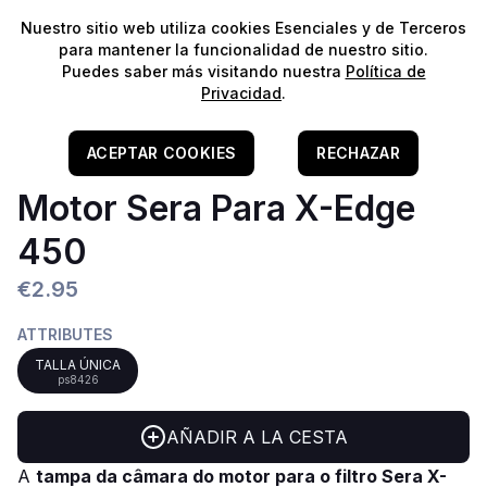
⭐️
¡Envíos gratis para pedidos superiores a 60€!*
⭐️
Nuestro sitio web utiliza cookies Esenciales y de Terceros
para mantener la funcionalidad de nuestro sitio.
Puedes saber más visitando nuestra
Política de
Privacidad
.
Home
/
Filtragem
/
Outros & Acessórios
Tapa De La Cámara Del
ACEPTAR COOKIES
RECHAZAR
Motor Sera Para X-Edge
450
€2.95
ATTRIBUTES
TALLA ÚNICA
ps8426
AÑADIR A LA CESTA
A
tampa da câmara do motor para o filtro
Sera
X-