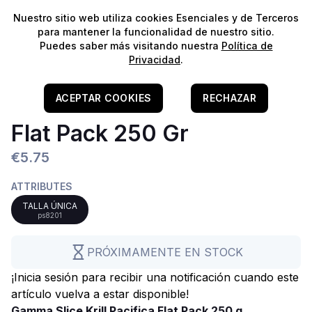
⭐️
¡Envíos gratis para pedidos superiores a 60€!*
⭐️
Nuestro sitio web utiliza cookies Esenciales y de Terceros
para mantener la funcionalidad de nuestro sitio.
Puedes saber más visitando nuestra
Política de
Privacidad
.
Home
/
Alimentação E Tratamento
/
Alimento Congelado
Gamma Slice Krill Pacifica
ACEPTAR COOKIES
RECHAZAR
Flat Pack 250 Gr
€5.75
ATTRIBUTES
TALLA ÚNICA
ps8201
PRÓXIMAMENTE EN STOCK
¡Inicia sesión para recibir una notificación cuando este
artículo vuelva a estar disponible!
Gamma Slice Krill Pacifica Flat Pack 250 g