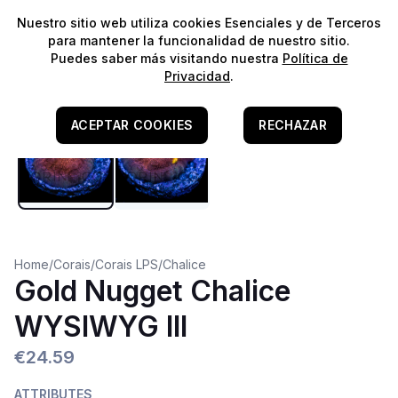
⭐️
¡Envíos gratis para pedidos superiores a 60€!*
⭐️
Nuestro sitio web utiliza cookies Esenciales y de Terceros
para mantener la funcionalidad de nuestro sitio.
Puedes saber más visitando nuestra
Política de
Privacidad
.
ACEPTAR COOKIES
RECHAZAR
Home
/
Corais
/
Corais LPS
/
Chalice
Gold Nugget Chalice
WYSIWYG III
€24.59
ATTRIBUTES