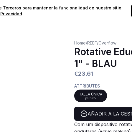
⭐️
¡Envíos gratis para pedidos superiores a 60€!*
⭐️
de Terceros para mantener la funcionalidad de nuestro sitio.
 Privacidad
.
Home
/
REEF
/
Overflow
Rotative Educ
1" - BLAU
€23.61
ATTRIBUTES
TALLA ÚNICA
ps6565
AÑADIR A LA CES
Com um dispositivo rotat
ondulares (wave making).