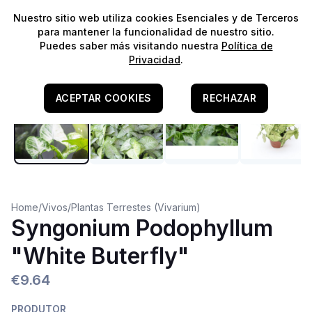
⭐️
¡Envíos gratis para pedidos superiores a 60€!*
⭐️
Nuestro sitio web utiliza cookies Esenciales y de Terceros
para mantener la funcionalidad de nuestro sitio.
Puedes saber más visitando nuestra
Política de
Privacidad
.
ACEPTAR COOKIES
RECHAZAR
Home
/
Vivos
/
Plantas Terrestes (Vivarium)
Syngonium Podophyllum
"White Buterfly"
€9.64
PRODUTOR