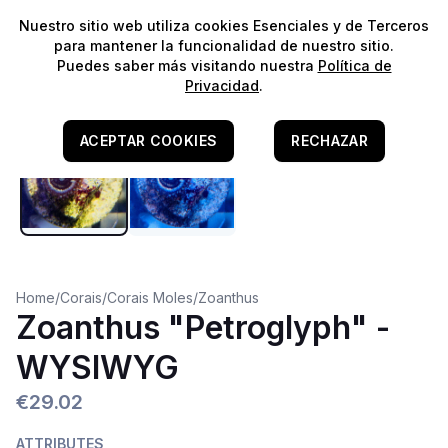
⭐️
¡Envíos gratis para pedidos superiores a 60€!*
⭐️
Nuestro sitio web utiliza cookies Esenciales y de Terceros
para mantener la funcionalidad de nuestro sitio.
Puedes saber más visitando nuestra
Política de
Privacidad
.
ACEPTAR COOKIES
RECHAZAR
Home
/
Corais
/
Corais Moles
/
Zoanthus
Zoanthus "Petroglyph" -
WYSIWYG
€29.02
ATTRIBUTES