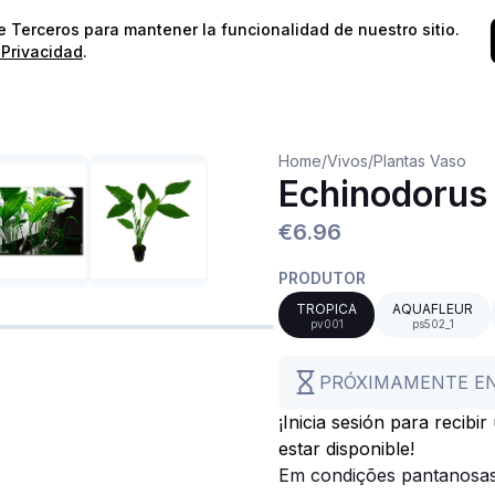
⭐️
¡Envíos gratis para pedidos superiores a 60€!*
⭐️
de Terceros para mantener la funcionalidad de nuestro sitio.
 Privacidad
.
Home
/
Vivos
/
Plantas Vaso
Echinodorus 
€6.96
PRODUTOR
TROPICA
AQUAFLEUR
pv001
ps502_1
PRÓXIMAMENTE E
¡Inicia sesión para recibi
estar disponible!
Em condições pantanosas,