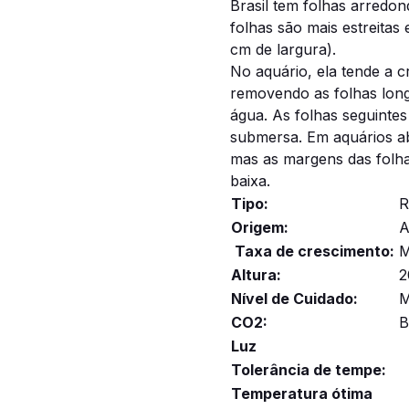
Brasil tem folhas arredo
folhas são mais estreita
cm de largura).
No aquário, ela tende a c
removendo as folhas long
água.
As folhas seguintes
submersa.
Em aquários ab
mas as margens das folha
baixa.
Tipo:
R
Origem:
A
Taxa de crescimento:
M
Altura:
2
Nível de Cuidado:
M
CO2:
B
Luz
Tolerância de tempe:
Temperatura ótima