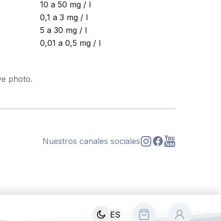
10 a 50 mg / l
0,1 a 3 mg / l
5 a 30 mg / l
0,01 a 0,5 mg / l
ive photo.
Nuestros canales sociales
s
ES