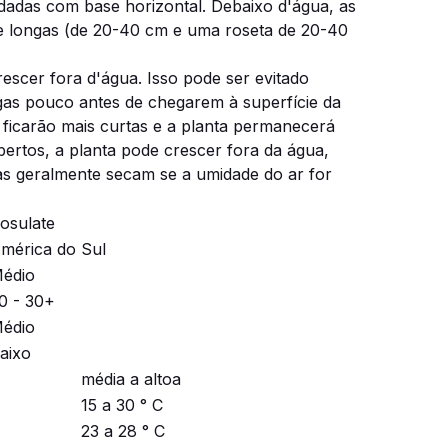
ndadas com base horizontal.
Debaixo d'água, as
s e longas (de 20-40 cm e uma roseta de 20-40
rescer fora d'água.
Isso pode ser evitado
as pouco antes de chegarem à superfície da
 ficarão mais curtas e a planta permanecerá
ertos, a planta pode crescer fora da água,
s geralmente secam se a umidade do ar for
osulate
mérica do Sul
édio
0 - 30+
édio
aixo
média a altoa
15 a 30 ° C
23 a 28 ° C