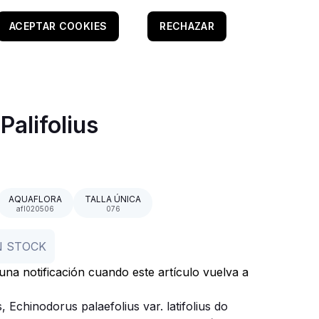
ACEPTAR COOKIES
RECHAZAR
Palifolius
AQUAFLORA
TALLA ÚNICA
afl020506
076
N STOCK
r una notificación cuando este artículo vuelva a
 Echinodorus palaefolius var.
latifolius do