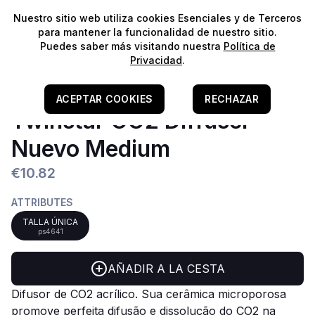
⭐️
¡Envíos gratis para pedidos superiores a 60€!*
⭐️
Nuestro sitio web utiliza cookies Esenciales y de Terceros
para mantener la funcionalidad de nuestro sitio.
Puedes saber más visitando nuestra
Política de
Privacidad
.
Home
/
Equipamento E CO2
/
Injecção De CO2
/
ACEPTAR COOKIES
RECHAZAR
Difusores & Reactores
Twinstar CO2 Diffuser
Nuevo Medium
€10.82
ATTRIBUTES
TALLA ÚNICA
ps4641
AÑADIR A LA CESTA
Difusor de CO2 acrílico.
Sua cerâmica microporosa
promove perfeita difusão e dissolução do CO2 na