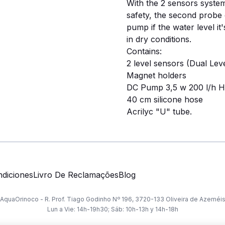
With the 2 sensors syste
safety, the second probe c
pump if the water level it
in dry conditions.
Contains:
2 level sensors (Dual Leve
Magnet holders
DC Pump 3,5 w 200 l/h H
40 cm silicone hose
Acrilyc "U" tube.
diciones
Livro De Reclamações
Blog
AquaOrinoco - R. Prof. Tiago Godinho Nº 196, 3720-133 Oliveira de Azeméi
Lun a Vie: 14h-19h30; Sáb: 10h-13h y 14h-18h