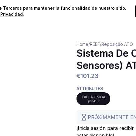
⭐️
¡Envíos gratis para pedidos superiores a 60€!*
⭐️
de Terceros para mantener la funcionalidad de nuestro sitio.
 Privacidad
.
Home
/
REEF
/
Reposição ATO
Sistema De C
Sensores) A
€101.23
ATTRIBUTES
TALLA ÚNICA
ps3418
PRÓXIMAMENTE E
¡Inicia sesión para recibi
estar disponible!