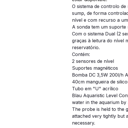
O sistema de controlo de 
sump, de forma controlad
nível e com recurso a u
A sonda tem um suporte 
Com o sistema Dual (2 s
graças à leitura do níve
reservatório.
Contém:
2 sensores de nível
Suportes magnéticos
Bomba DC 3,5W 200l/h A
40cm mangueira de silic
Tubo em "U" acrílico
Blau Aquaristic Level Cont
water in the aquarium by
The probe is held to the 
attached very tightly but 
necessary.