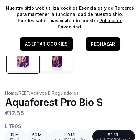
⭐️
¡Envíos gratis para pedidos superiores a 60€!*
⭐️
Nuestro sitio web utiliza cookies Esenciales y de Terceros
para mantener la funcionalidad de nuestro sitio.
Puedes saber más visitando nuestra
Política de
Privacidad
.
ACEPTAR COOKIES
RECHAZAR
Home
/
REEF
/
Aditivos E Reguladores
Aquaforest Pro Bio S
€17.85
LITROS
10 ML
50 ML
10 ML
50 ML
ps2970
ps2970_1
2970_afpbs010_2726
2970_afpbs050_2727