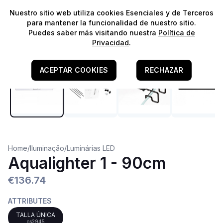
⭐️
¡Envíos gratis para pedidos superiores a 60€!*
⭐️
Nuestro sitio web utiliza cookies Esenciales y de Terceros
para mantener la funcionalidad de nuestro sitio.
Puedes saber más visitando nuestra
Política de
Privacidad
.
ACEPTAR COOKIES
RECHAZAR
Home
/
Iluminação
/
Luminárias LED
Aqualighter 1 - 90cm
€136.74
ATTRIBUTES
TALLA ÚNICA
ps2945