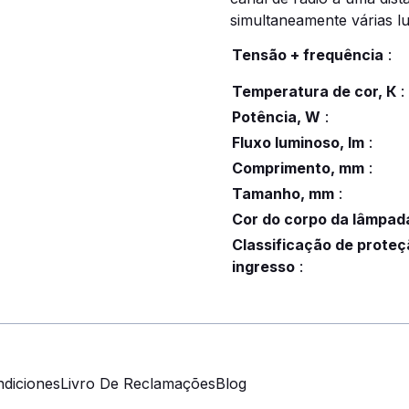
simultaneamente várias l
Tensão + frequência
:
Temperatura de cor, К
:
Potência, W
:
Fluxo luminoso, lm
:
Comprimento, mm
:
Tamanho, mm
:
Cor do corpo da lâmpad
Classificação de proteç
ingresso
:
diciones
Livro De Reclamações
Blog