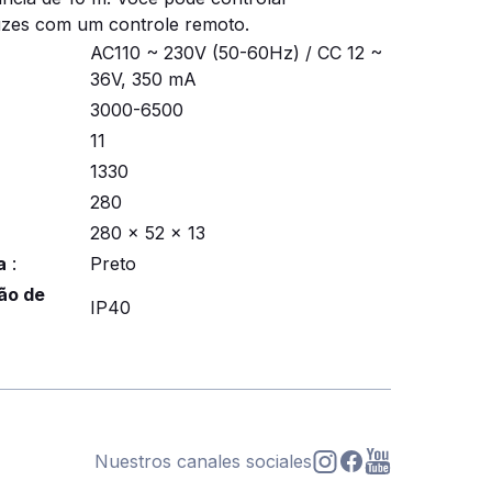
uzes com um controle remoto.
AC110 ~ 230V (50-60Hz) / CC 12 ~
36V, 350 mA
3000-6500
11
1330
280
280 x 52 x 13
a
:
Preto
ão de
IP40
Nuestros canales sociales