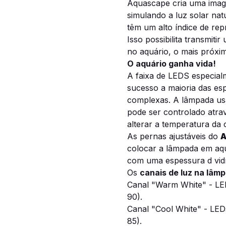
Aquascape cria uma imag
simulando a luz solar na
têm um alto índice de re
Isso possibilita transmiti
no aquário, o mais próxim
O aquário ganha vida!
A faixa de LEDS especial
sucesso a maioria das esp
complexas. A lâmpada us
pode ser controlado atra
alterar a temperatura da 
As pernas ajustáveis ​​do
A
colocar a lâmpada em aq
com uma espessura d vid
Os
canais de luz na lâm
Canal "Warm White" - LE
90).
Canal "Cool White" - LE
85).