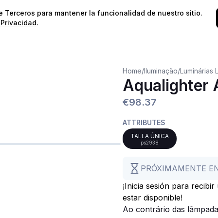
⭐️
¡Envíos gratis para pedidos superiores a 60€!*
⭐️
de Terceros para mantener la funcionalidad de nuestro sitio.
 Privacidad
.
Home
/
Iluminação
/
Luminárias 
Aqualighter
€98.37
ATTRIBUTES
TALLA ÚNICA
ps2938
PRÓXIMAMENTE E
¡Inicia sesión para recibi
estar disponible!
Ao contrário das lâmpada