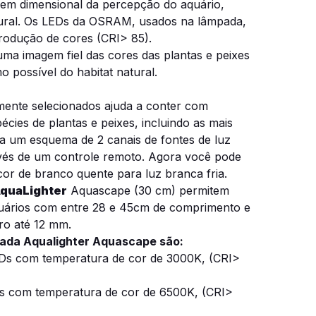
em dimensional da percepção do aquário,
tural. Os LEDs da OSRAM, usados ​​na lâmpada,
produção de cores (CRI> 85).
r uma imagem fiel das cores das plantas e peixes
o possível do habitat natural.
mente selecionados ajuda a conter com
écies de plantas e peixes, incluindo as mais
a um esquema de 2 canais de fontes de luz
vés de um controle remoto. Agora você pode
cor de branco quente para luz branca fria.
quaLighter
Aquascape
(30 cm) permitem
uários com entre 28 e 45cm de comprimento e
ro até 12 mm.
pada Aqualighter Aquascape são:
Ds com temperatura de cor de 3000K, (CRI>
Ds com temperatura de cor de 6500K, (CRI>