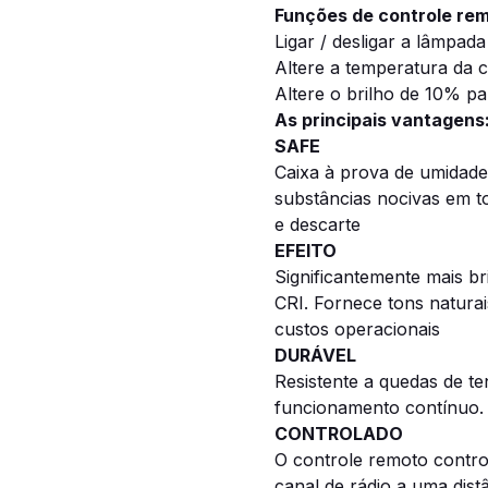
Funções de controle rem
Ligar / desligar a lâmpada
Altere a temperatura da 
Altere o brilho de 10% p
As principais vantagens
SAFE
Caixa à prova de umidade
substâncias nocivas em to
e descarte
EFEITO
Significantemente mais br
CRI. Fornece tons natura
custos operacionais
DURÁVEL
Resistente a quedas de t
funcionamento contínuo.
CONTROLADO
O controle remoto contro
canal de rádio a uma dist