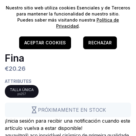
⭐️
¡Envíos gratis para pedidos superiores a 60€!*
⭐️
Nuestro sitio web utiliza cookies Esenciales y de Terceros
para mantener la funcionalidad de nuestro sitio.
Puedes saber más visitando nuestra
Política de
Privacidad
.
Home
/
Aquascaping
/
Ferramentas
Pinzas Curvas De Punta
ACEPTAR COOKIES
RECHAZAR
Fina
€20.26
ATTRIBUTES
TALLA ÚNICA
ps257
PRÓXIMAMENTE EN STOCK
¡Inicia sesión para recibir una notificación cuando este
artículo vuelva a estar disponible!
aquavitro® aço inoxidável cirúrgico de primeira qualidade