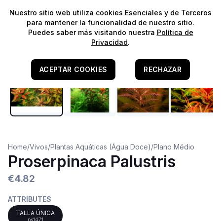
⭐️
¡Envíos gratis para pedidos superiores a 60€!*
⭐️
Nuestro sitio web utiliza cookies Esenciales y de Terceros
para mantener la funcionalidad de nuestro sitio.
Puedes saber más visitando nuestra
Política de
Privacidad
.
ACEPTAR COOKIES
RECHAZAR
Home
/
Vivos
/
Plantas Aquáticas (Água Doce)
/
Plano Médio
Proserpinaca Palustris
€4.82
ATTRIBUTES
TALLA ÚNICA
ps1471