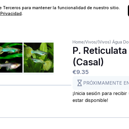
⭐️
¡Envíos gratis para pedidos superiores a 60€!*
⭐️
de Terceros para mantener la funcionalidad de nuestro sitio.
 Privacidad
.
Home
/
Vivos
/
(Vivos) Água D
P. Reticulat
(Casal)
€9.35
PRÓXIMAMENTE E
¡Inicia sesión para recibi
estar disponible!