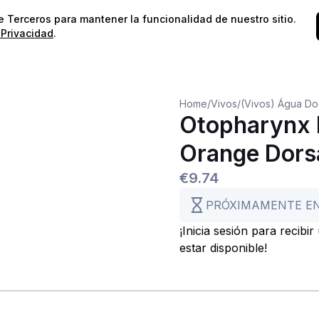
⭐️
¡Envíos gratis para pedidos superiores a 60€!*
⭐️
de Terceros para mantener la funcionalidad de nuestro sitio.
 Privacidad
.
Home
/
Vivos
/
(Vivos) Água D
Otopharynx 
Orange Dors
€9.74
PRÓXIMAMENTE E
¡Inicia sesión para recibi
estar disponible!