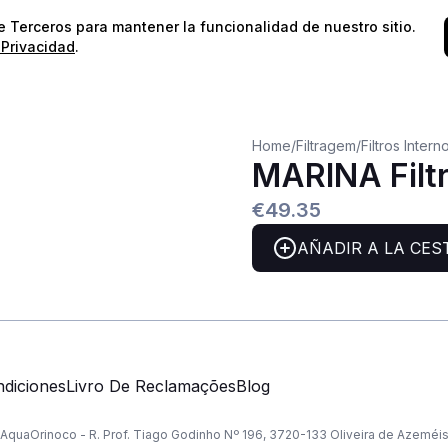
⭐️
¡Envíos gratis para pedidos superiores a 60€!*
⭐️
de Terceros para mantener la funcionalidad de nuestro sitio.
 Privacidad
.
Home
/
Filtragem
/
Filtros Intern
MARINA Filtr
€49.35
AÑADIR A LA CES
diciones
Livro De Reclamações
Blog
AquaOrinoco - R. Prof. Tiago Godinho Nº 196, 3720-133 Oliveira de Azeméi