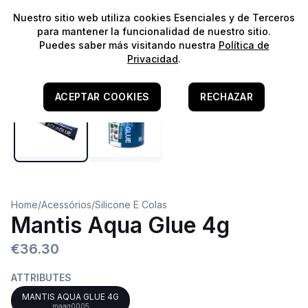
⭐️
¡Envíos gratis para pedidos superiores a 60€!*
⭐️
Nuestro sitio web utiliza cookies Esenciales y de Terceros
para mantener la funcionalidad de nuestro sitio.
Puedes saber más visitando nuestra
Política de
Privacidad
.
ACEPTAR COOKIES
RECHAZAR
Home
/
Acessórios
/
Silicone E Colas
Mantis Aqua Glue 4g
€36.30
ATTRIBUTES
MANTIS AQUA GLUE 4G
maag0005