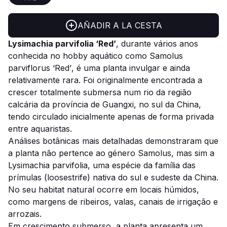
AÑADIR A LA CESTA
Lysimachia parvifolia ‘Red’
, durante vários anos
conhecida no hobby aquático como
Samolus
parviflorus ‘Red’
, é uma planta invulgar e ainda
relativamente rara. Foi originalmente encontrada a
crescer totalmente submersa num rio da região
calcária da província de Guangxi, no sul da China,
tendo circulado inicialmente apenas de forma privada
entre aquaristas.
Análises botânicas mais detalhadas demonstraram que
a planta não pertence ao género
Samolus
, mas sim a
Lysimachia parvifolia
, uma espécie da família das
prímulas (loosestrife) nativa do sul e sudeste da China.
No seu habitat natural ocorre em locais húmidos,
como margens de ribeiros, valas, canais de irrigação e
arrozais.
Em crescimento submerso, a planta apresenta um