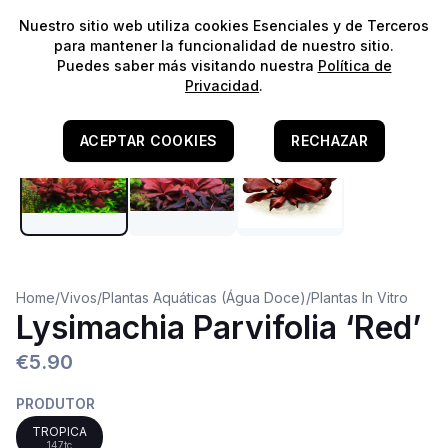
⭐️
¡Envíos gratis para pedidos superiores a 60€!*
⭐️
Nuestro sitio web utiliza cookies Esenciales y de Terceros
para mantener la funcionalidad de nuestro sitio.
Puedes saber más visitando nuestra
Política de
Agua Dulce
Privacidad
.
ACEPTAR COOKIES
RECHAZAR
Home
/
Vivos
/
Plantas Aquáticas (Água Doce)
/
Plantas In Vitro
Lysimachia Parvifolia ‘Red’
€5.90
PRODUTOR
TROPICA
147tc