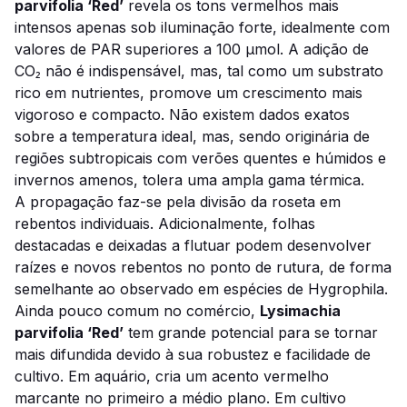
parvifolia ‘Red’
revela os tons vermelhos mais
intensos apenas sob iluminação forte, idealmente com
valores de PAR superiores a 100 µmol. A adição de
CO₂ não é indispensável, mas, tal como um substrato
rico em nutrientes, promove um crescimento mais
vigoroso e compacto. Não existem dados exatos
sobre a temperatura ideal, mas, sendo originária de
regiões subtropicais com verões quentes e húmidos e
invernos amenos, tolera uma ampla gama térmica.
A propagação faz-se pela divisão da roseta em
rebentos individuais. Adicionalmente, folhas
destacadas e deixadas a flutuar podem desenvolver
raízes e novos rebentos no ponto de rutura, de forma
semelhante ao observado em espécies de
Hygrophila
.
Ainda pouco comum no comércio,
Lysimachia
parvifolia ‘Red’
tem grande potencial para se tornar
mais difundida devido à sua robustez e facilidade de
cultivo. Em aquário, cria um acento vermelho
marcante no primeiro a médio plano. Em cultivo