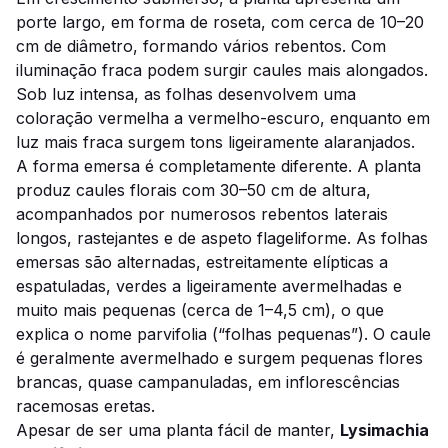
porte largo, em forma de roseta, com cerca de 10–20
cm de diâmetro, formando vários rebentos. Com
iluminação fraca podem surgir caules mais alongados.
Sob luz intensa, as folhas desenvolvem uma
coloração vermelha a vermelho-escuro, enquanto em
luz mais fraca surgem tons ligeiramente alaranjados.
A forma emersa é completamente diferente. A planta
produz caules florais com 30–50 cm de altura,
acompanhados por numerosos rebentos laterais
longos, rastejantes e de aspeto flageliforme. As folhas
emersas são alternadas, estreitamente elípticas a
espatuladas, verdes a ligeiramente avermelhadas e
muito mais pequenas (cerca de 1–4,5 cm), o que
explica o nome
parvifolia
(“folhas pequenas”). O caule
é geralmente avermelhado e surgem pequenas flores
brancas, quase campanuladas, em inflorescências
racemosas eretas.
Apesar de ser uma planta fácil de manter,
Lysimachia