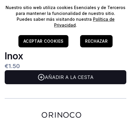
⭐️
¡Envíos gratis para pedidos superiores a 60€!*
⭐️
Nuestro sitio web utiliza cookies Esenciales y de Terceros
para mantener la funcionalidad de nuestro sitio.
Puedes saber más visitando nuestra
Política de
Privacidad
.
Home
/
Acessórios
/
Acessorios - Oxigenação
Liya Torneira De Ar Em
ACEPTAR COOKIES
RECHAZAR
Inox
€1.50
AÑADIR A LA CESTA