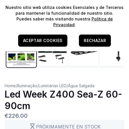
⭐️
¡Envíos gratis para pedidos superiores a 60€!*
⭐️
Nuestro sitio web utiliza cookies Esenciales y de Terceros
para mantener la funcionalidad de nuestro sitio.
Puedes saber más visitando nuestra
Política de
Privacidad
.
ACEPTAR COOKIES
RECHAZAR
Home
/
Iluminação
/
Luminárias LED
/
Água Salgada
Led Week Z400 Sea-Z 60-
90cm
€226.00
PRÓXIMAMENTE EN STOCK