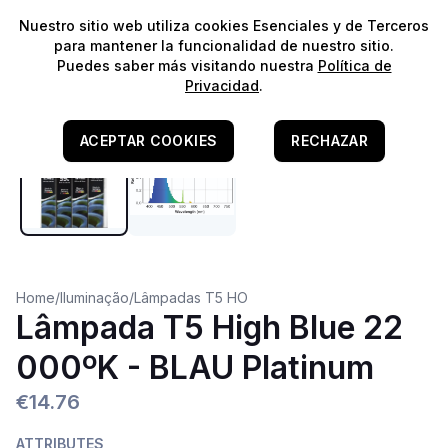
⭐️
¡Envíos gratis para pedidos superiores a 60€!*
⭐️
Nuestro sitio web utiliza cookies Esenciales y de Terceros
para mantener la funcionalidad de nuestro sitio.
Puedes saber más visitando nuestra
Política de
Privacidad
.
ACEPTAR COOKIES
RECHAZAR
Home
/
Iluminação
/
Lâmpadas T5 HO
Lâmpada T5 High Blue 22
000ºK - BLAU Platinum
€14.76
ATTRIBUTES