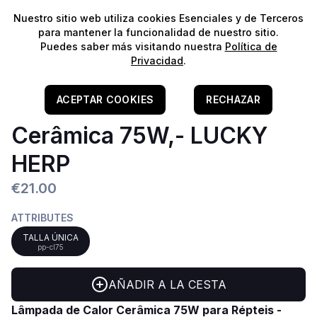
⭐️
¡Envíos gratis para pedidos superiores a 60€!*
⭐️
Nuestro sitio web utiliza cookies Esenciales y de Terceros
para mantener la funcionalidad de nuestro sitio.
Puedes saber más visitando nuestra
Política de
Privacidad
.
Home
/
Répteis
Lâmpada De Aquecimento
ACEPTAR COOKIES
RECHAZAR
Cerâmica 75W,- LUCKY
HERP
€21.00
ATTRIBUTES
TALLA ÚNICA
pp-cl75
AÑADIR A LA CESTA
Lâmpada de Calor Cerâmica 75W para Répteis -