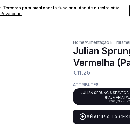
⭐️
¡Envíos gratis para pedidos superiores a 60€!*
⭐️
de Terceros para mantener la funcionalidad de nuestro sitio.
 Privacidad
.
Home
/
Alimentação E Tratame
Julian Sprun
Vermelha (Pa
€11.25
ATTRIBUTES
JULIAN SPRUNG'S SEAVEGG
(PALMARIA PA
6205_2lf-svrs
AÑADIR A LA CES