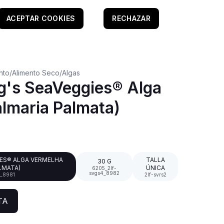
ACEPTAR COOKIES
RECHAZAR
nto
/
Alimento Seco
/
Algas
g's SeaVeggies® Alga
lmaria Palmata)
IES® ALGA VERMELHA
TALLA
30 G
LMATA)
ÚNICA
6205_2lf-
svgs4_8982
2_8981
2lf-svrs2
TA