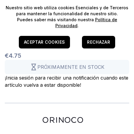
⭐️
¡Envíos gratis para pedidos superiores a 60€!*
⭐️
Nuestro sitio web utiliza cookies Esenciales y de Terceros
para mantener la funcionalidad de nuestro sitio.
Puedes saber más visitando nuestra
Política de
Privacidad
.
Home
/
Aquascaping
/
Hardscape - Rochas
Hole Stone
ACEPTAR COOKIES
RECHAZAR
€4.75
PRÓXIMAMENTE EN STOCK
¡Inicia sesión para recibir una notificación cuando este
artículo vuelva a estar disponible!