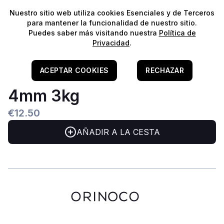
⭐️
¡Envíos gratis para pedidos superiores a 60€!*
⭐️
Nuestro sitio web utiliza cookies Esenciales y de Terceros
para mantener la funcionalidad de nuestro sitio.
Puedes saber más visitando nuestra
Política de
Privacidad
.
Home
/
Aquascaping
/
Areias & Areões
Grava Muara Sand Size 1-
ACEPTAR COOKIES
RECHAZAR
4mm 3kg
€12.50
AÑADIR A LA CESTA