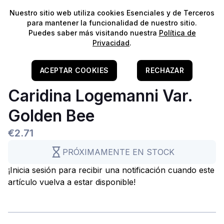
⭐️
¡Envíos gratis para pedidos superiores a 60€!*
⭐️
Nuestro sitio web utiliza cookies Esenciales y de Terceros
para mantener la funcionalidad de nuestro sitio.
Puedes saber más visitando nuestra
Política de
Agua Dulce
Privacidad
.
Nano
Home
/
Vivos
/
(Vivos) Água Doce
/
Invertebrados
/
Camarões
Camarón
Golden Bee Shrimp -
ACEPTAR COOKIES
RECHAZAR
Caridina Logemanni Var.
Golden Bee
€2.71
PRÓXIMAMENTE EN STOCK
¡Inicia sesión para recibir una notificación cuando este
artículo vuelva a estar disponible!