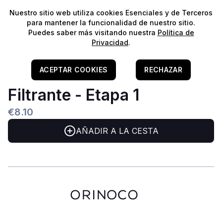
⭐️
¡Envíos gratis para pedidos superiores a 60€!*
⭐️
Nuestro sitio web utiliza cookies Esenciales y de Terceros
para mantener la funcionalidad de nuestro sitio.
Puedes saber más visitando nuestra
Política de
Privacidad
.
Home
/
Filtragem
/
Matérias Filtrantes
/
Esponjas
Fluval Bloco De Espuma
ACEPTAR COOKIES
RECHAZAR
Filtrante - Etapa 1
€8.10
AÑADIR A LA CESTA