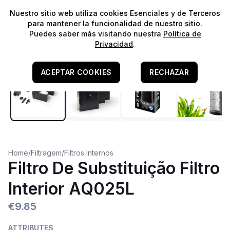
⭐️
¡Envíos gratis para pedidos superiores a 60€!*
⭐️
Nuestro sitio web utiliza cookies Esenciales y de Terceros
para mantener la funcionalidad de nuestro sitio.
Puedes saber más visitando nuestra
Política de
Privacidad
.
ACEPTAR COOKIES
RECHAZAR
Home
/
Filtragem
/
Filtros Internos
Filtro De Substituição Filtro
Interior AQ025L
€9.85
ATTRIBUTES