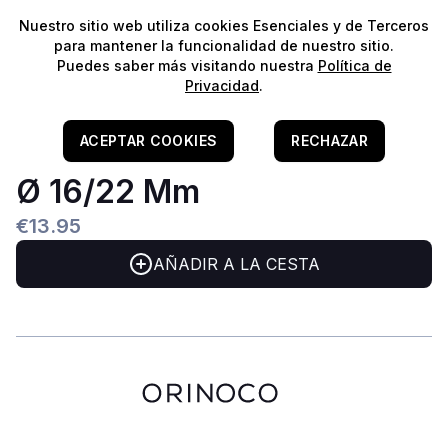
⭐️
¡Envíos gratis para pedidos superiores a 60€!*
⭐️
Nuestro sitio web utiliza cookies Esenciales y de Terceros
para mantener la funcionalidad de nuestro sitio.
Puedes saber más visitando nuestra
Política de
Privacidad
.
Home
/
Filtragem
/
Outros & Acessórios
EHEIM Tubo De Aspiração
ACEPTAR COOKIES
RECHAZAR
Ø 16/22 Mm
€13.95
AÑADIR A LA CESTA