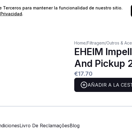
⭐️
¡Envíos gratis para pedidos superiores a 60€!*
⭐️
de Terceros para mantener la funcionalidad de nuestro sitio.
 Privacidad
.
Home
/
Filtragem
/
Outros & Ace
EHEIM Impell
And Pickup 
€17.70
AÑADIR A LA CES
diciones
Livro De Reclamações
Blog