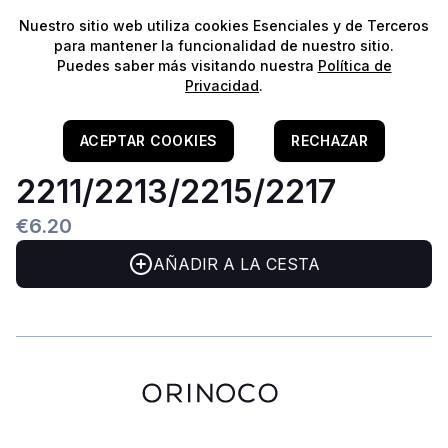
⭐️
¡Envíos gratis para pedidos superiores a 60€!*
⭐️
Nuestro sitio web utiliza cookies Esenciales y de Terceros
para mantener la funcionalidad de nuestro sitio.
Puedes saber más visitando nuestra
Política de
Privacidad
.
Home
/
Filtragem
/
Outros & Acessórios
EHEIM Clips P/Classic
ACEPTAR COOKIES
RECHAZAR
2211/2213/2215/2217
€6.20
AÑADIR A LA CESTA