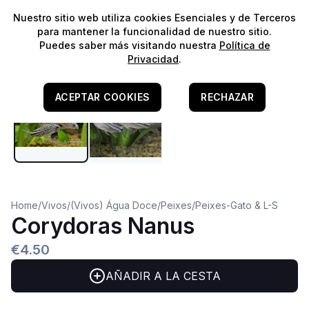
⭐️
¡Envíos gratis para pedidos superiores a 60€!*
⭐️
Nuestro sitio web utiliza cookies Esenciales y de Terceros
para mantener la funcionalidad de nuestro sitio.
Puedes saber más visitando nuestra
Política de
Agua Dulce
Privacidad
.
Compatible con Camarones
ACEPTAR COOKIES
RECHAZAR
Home
/
Vivos
/
(Vivos) Água Doce
/
Peixes
/
Peixes-Gato & L-S
Corydoras Nanus
€4.50
AÑADIR A LA CESTA