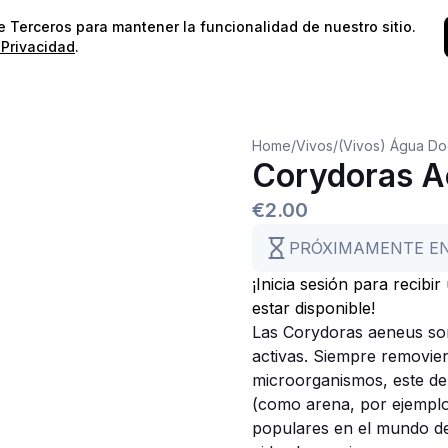
⭐️
¡Envíos gratis para pedidos superiores a 60€!*
⭐️
de Terceros para mantener la funcionalidad de nuestro sitio.
 Privacidad
.
Home
/
Vivos
/
(Vivos) Água D
Corydoras A
€2.00
PRÓXIMAMENTE E
¡Inicia sesión para recibi
estar disponible!
Las Corydoras aeneus son
activas. Siempre removien
microorganismos, este de
(como arena, por ejemplo
populares en el mundo de