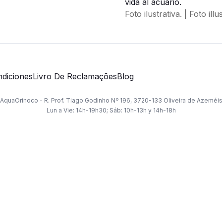
vida al acuario.
Foto ilustrativa. | Foto illu
diciones
Livro De Reclamações
Blog
AquaOrinoco - R. Prof. Tiago Godinho Nº 196, 3720-133 Oliveira de Azeméi
Lun a Vie: 14h-19h30; Sáb: 10h-13h y 14h-18h