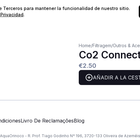
⭐️
¡Envíos gratis para pedidos superiores a 60€!*
⭐️
de Terceros para mantener la funcionalidad de nuestro sitio.
 Privacidad
.
Home
/
Filtragem
/
Outros & Ace
Co2 Connect
€2.50
AÑADIR A LA CES
diciones
Livro De Reclamações
Blog
AquaOrinoco - R. Prof. Tiago Godinho Nº 196, 3720-133 Oliveira de Azeméi