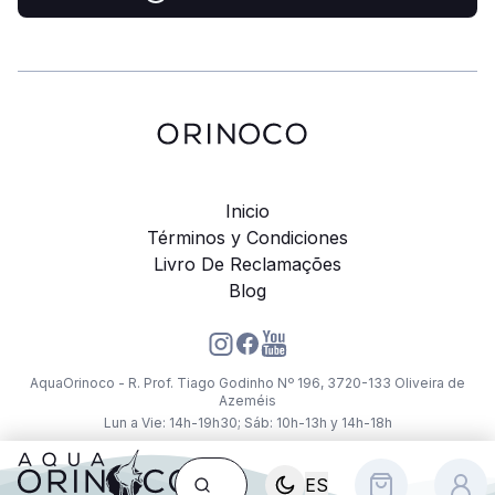
Inicio
Términos y Condiciones
Livro De Reclamações
Blog
AquaOrinoco - R. Prof. Tiago Godinho Nº 196, 3720-133 Oliveira de
Azeméis
Lun a Vie: 14h-19h30; Sáb: 10h-13h y 14h-18h
ES