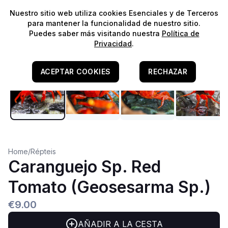
⭐️
¡Envíos gratis para pedidos superiores a 60€!*
⭐️
Nuestro sitio web utiliza cookies Esenciales y de Terceros
para mantener la funcionalidad de nuestro sitio.
Puedes saber más visitando nuestra
Política de
Privacidad
.
ACEPTAR COOKIES
RECHAZAR
Home
/
Répteis
Caranguejo Sp. Red
Tomato (Geosesarma Sp.)
€9.00
AÑADIR A LA CESTA