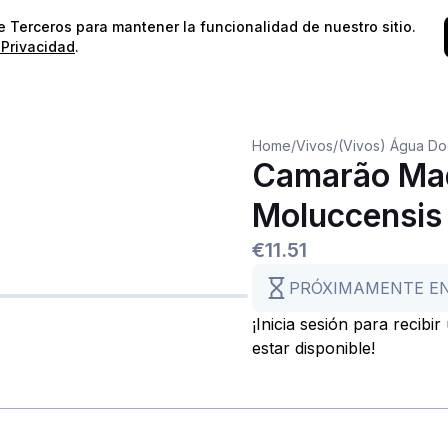
⭐️
¡Envíos gratis para pedidos superiores a 60€!*
⭐️
de Terceros para mantener la funcionalidad de nuestro sitio.
 Privacidad
.
Home
/
Vivos
/
(Vivos) Água D
Camarão Mad
Moluccensis
€11.51
PRÓXIMAMENTE E
¡Inicia sesión para recibi
estar disponible!