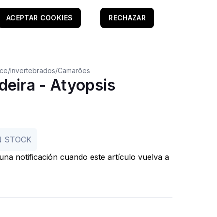
ACEPTAR COOKIES
RECHAZAR
oce
/
Invertebrados
/
Camarões
eira - Atyopsis
N STOCK
r una notificación cuando este artículo vuelva a