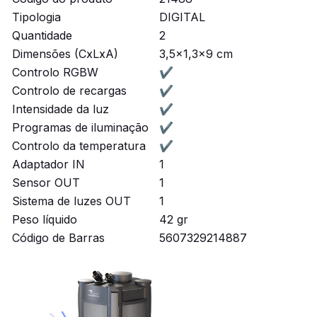
Tipologia
DIGITAL
Quantidade
2
Dimensões (CxLxA)
3,5x1,3x9 cm
Controlo RGBW
✔
Controlo de recargas
✔
Intensidade da luz
✔
Programas de iluminação
✔
Controlo da temperatura
✔
Adaptador IN
1
Sensor OUT
1
Sistema de luzes OUT
1
Peso líquido
42 gr
Código de Barras
5607329214887