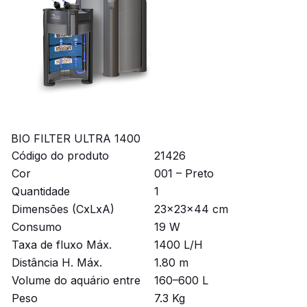
BIO FILTER ULTRA 1400
Código do produto
21426
Cor
001 – Preto
Quantidade
1
Dimensões (CxLxA)
23x23x44 cm
Consumo
19 W
Taxa de fluxo Máx.
1400 L/H
Distância H. Máx.
1.80 m
Volume do aquário entre
160–600 L
Peso
7.3 Kg