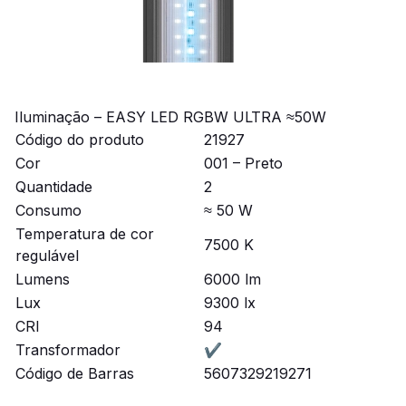
Iluminação – EASY LED RGBW ULTRA ≈50W
Código do produto
21927
Cor
001 – Preto
Quantidade
2
Consumo
≈ 50 W
Temperatura de cor
7500 K
regulável
Lumens
6000 lm
Lux
9300 lx
CRI
94
Transformador
✔
Código de Barras
5607329219271