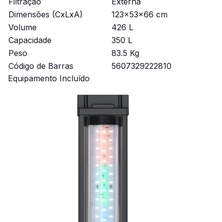
Filtração
Externa
Dimensões (CxLxA)
123x53x66 cm
Volume
426 L
Capacidade
350 L
Peso
83.5 Kg
Código de Barras
5607329222810
Equipamento Incluído