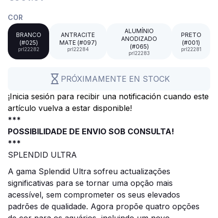
COR
ALUMÍNIO
BRANCO
ANTRACITE
PRETO
ANODIZADO
(#025)
MATE (#097)
(#001)
(#065)
prl22282
prl22284
prl22281
prl22283
PRÓXIMAMENTE EN STOCK
¡Inicia sesión para recibir una notificación cuando este
artículo vuelva a estar disponible!
***
POSSIBILIDADE DE ENVIO SOB CONSULTA!
***
SPLENDID ULTRA
A gama Splendid Ultra sofreu actualizações
significativas para se tornar uma opção mais
acessível, sem comprometer os seus elevados
padrões de qualidade. Agora propõe quatro opções