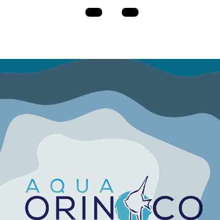
⭐️
Free shipping for orders over €60!*
⭐️